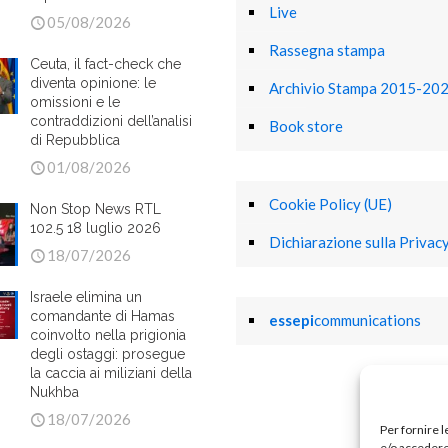
Live
05/08/2026
Rassegna stampa
Ceuta, il fact-check che
diventa opinione: le
Archivio Stampa 2015-20
omissioni e le
contraddizioni dell’analisi
Book store
di Repubblica
01/08/2026
Cookie Policy (UE)
Non Stop News RTL
102.5 18 luglio 2026
Dichiarazione sulla Privacy
18/07/2026
Israele elimina un
comandante di Hamas
essepi
communications
coinvolto nella prigionia
degli ostaggi: prosegue
la caccia ai miliziani della
Nukhba
18/07/2026
Per fornire 
e/o accedere 