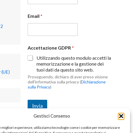
Email
*
22
Accettazione GDPR
*
Utilizzando questo modulo accetti la
memorizzazione e la gestione dei
tuoi dati da questo sito web.
 (UE)
Proseguendo, dichiaro di aver preso visione
dell'informativa sulla privacy (
Dichiarazione
sulla Privacy
)
Invia
Gestisci Consenso
le migliori esperienze, utilizziamo tecnologie come i cookie per memorizzare
alle informazioni del dispositivo. Il consenso a queste tecnologie ci