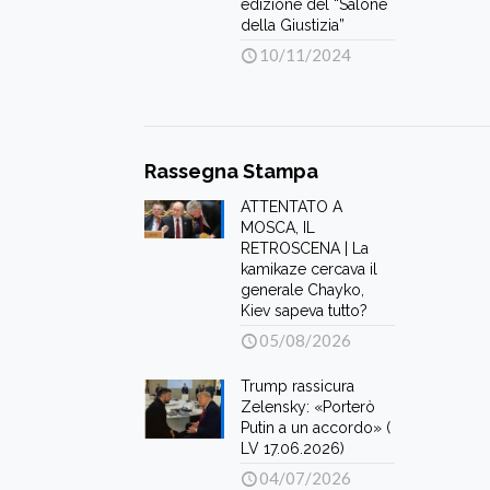
edizione del “Salone
della Giustizia”
10/11/2024
Rassegna Stampa
ATTENTATO A
MOSCA, IL
RETROSCENA | La
kamikaze cercava il
generale Chayko,
Kiev sapeva tutto?
05/08/2026
Trump rassicura
Zelensky: «Porterò
Putin a un accordo» (
LV 17.06.2026)
04/07/2026