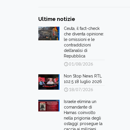
Ultime notizie
Ceuta, il fact-check
che diventa opinione:
le omissioni e le
contraddizioni
dell’analisi di
Repubblica
01/08/2026
Non Stop News RTL
102.5 18 luglio 2026
18/07/2026
Israele elimina un
comandante di
Hamas coinvolto
nella prigionia degli
ostaggi: prosegue la
caccia ai miliziani