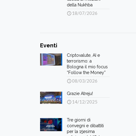
della Nukhba
18/07/2026
Eventi
Criptovalute, AI e
terrorismo: a
Bologna il mio focus
“Follow the Money”
08/03/2026
Grazie Atreju!
14/12/2025
Tre giorni di
convegni e dibattiti
per la 15esima