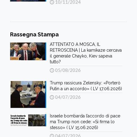
10/11/2024
Rassegna Stampa
ATTENTATO A MOSCA, IL
RETROSCENA | La kamikaze cercava
il generale Chayko, Kiev sapeva
tutto?
05/08/2026
Trump rassicura Zelensky: «Porterò
Putin a un accordo» ( LV 17.06.2026)
04/07/2026
Israele bombarda l’accordo di pace
ma Trump non cede: «Si firma lo
stesso» ( LV 15.06.2026)
04/07/2026