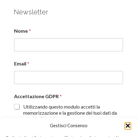
Newsletter
Nome
*
Email
*
Accettazione GDPR
*
Utilizzando questo modulo accetti la
memorizzazione e la gestione dei tuoi dati da
questo sito web.
Gestisci Consenso
Proseguendo, dichiaro di aver preso visione
dell'informativa sulla privacy (
Dichiarazione sulla Privacy
)