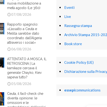
nuova mobilitazione a
Eventi
metà agosto (Le 360)
07/08/2026
Live
Rapporto spagnolo:
Rassegna stampa
«L’assalto a Ceuta e
Melilla sarebbe stato
Archivio Stampa 2015-20
coordinato dall’Algeria
attraverso i social»
Book store
06/08/2026
ATTENTATO A MOSCA, IL
Cookie Policy (UE)
RETROSCENA | La
kamikaze cercava il
Dichiarazione sulla Privacy
generale Chayko, Kiev
sapeva tutto?
05/08/2026
essepi
communications
Ceuta, il fact-check che
diventa opinione: le
omissioni e le