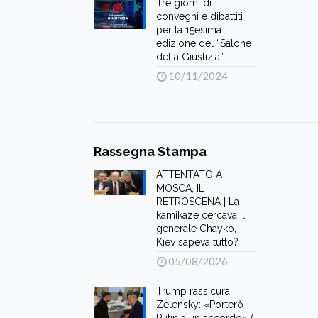
Tre giorni di
convegni e dibattiti
per la 15esima
edizione del “Salone
della Giustizia”
10/11/2024
Rassegna Stampa
ATTENTATO A
MOSCA, IL
RETROSCENA | La
kamikaze cercava il
generale Chayko,
Kiev sapeva tutto?
05/08/2026
Trump rassicura
Zelensky: «Porterò