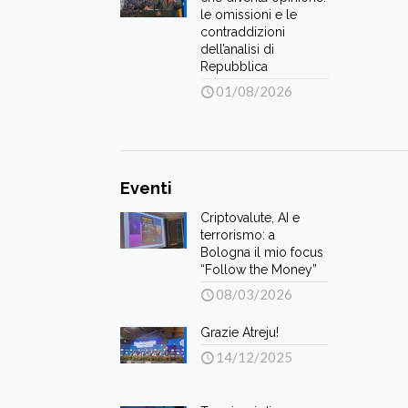
le omissioni e le
contraddizioni
dell’analisi di
Repubblica
01/08/2026
Eventi
Criptovalute, AI e
terrorismo: a
Bologna il mio focus
“Follow the Money”
08/03/2026
Grazie Atreju!
14/12/2025