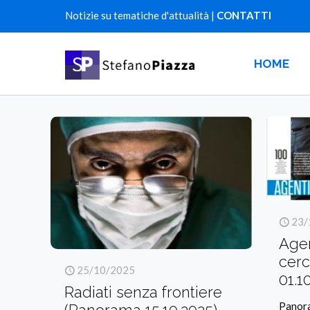
Notizie su tematiche d'attualità |
CONTATTI
HOME
23/
Agen
cer
25/10/2025
01.1
Radiati senza frontiere
Panor