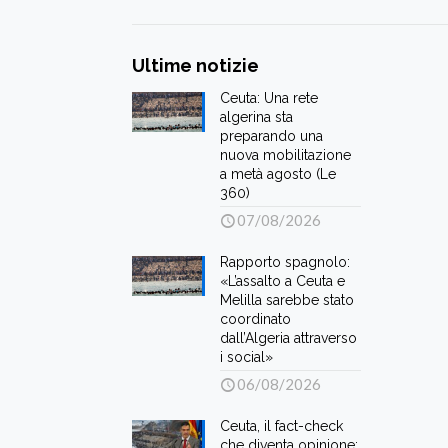
Ultime notizie
Ceuta: Una rete
algerina sta
preparando una
nuova mobilitazione
a metà agosto (Le
360)
07/08/2026
Rapporto spagnolo:
«L’assalto a Ceuta e
Melilla sarebbe stato
coordinato
dall’Algeria attraverso
i social»
06/08/2026
Ceuta, il fact-check
che diventa opinione: