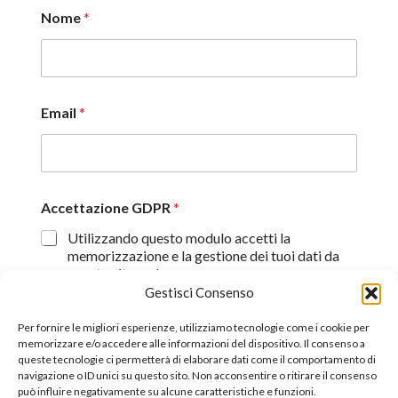
Nome
*
Email
*
Accettazione GDPR
*
Utilizzando questo modulo accetti la
memorizzazione e la gestione dei tuoi dati da
questo sito web.
Gestisci Consenso
Proseguendo, dichiaro di aver preso visione
dell'informativa sulla privacy (
Dichiarazione sulla Privacy
)
Per fornire le migliori esperienze, utilizziamo tecnologie come i cookie per
memorizzare e/o accedere alle informazioni del dispositivo. Il consenso a
queste tecnologie ci permetterà di elaborare dati come il comportamento di
Invia
navigazione o ID unici su questo sito. Non acconsentire o ritirare il consenso
può influire negativamente su alcune caratteristiche e funzioni.