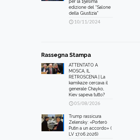
per la 15esima
edizione del “Salone
della Giustizia”
10/11/2024
Rassegna Stampa
ATTENTATO A
MOSCA, IL
RETROSCENA | La
kamikaze cercava il
generale Chayko,
Kiev sapeva tutto?
05/08/2026
Trump rassicura
Zelensky: «Porterò
Putin a un accordo» (
LV 17.06.2026)