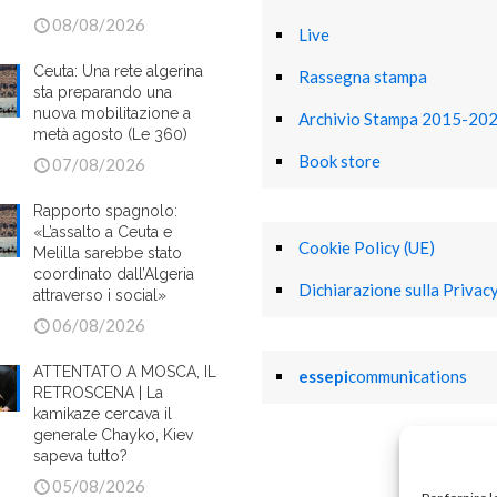
08/08/2026
Live
Ceuta: Una rete algerina
Rassegna stampa
sta preparando una
nuova mobilitazione a
Archivio Stampa 2015-20
metà agosto (Le 360)
Book store
07/08/2026
Rapporto spagnolo:
«L’assalto a Ceuta e
Cookie Policy (UE)
Melilla sarebbe stato
coordinato dall’Algeria
Dichiarazione sulla Privacy
attraverso i social»
06/08/2026
ATTENTATO A MOSCA, IL
essepi
communications
RETROSCENA | La
kamikaze cercava il
generale Chayko, Kiev
sapeva tutto?
05/08/2026