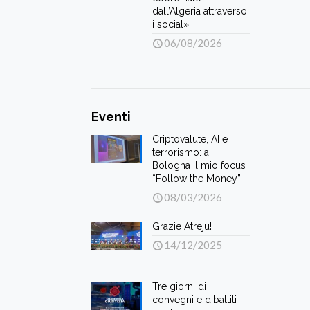
dall’Algeria attraverso
i social»
06/08/2026
Eventi
Criptovalute, AI e
terrorismo: a
Bologna il mio focus
“Follow the Money”
08/03/2026
Grazie Atreju!
14/12/2025
Tre giorni di
convegni e dibattiti