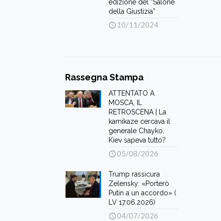
edizione del “Salone
della Giustizia”
10/11/2024
Rassegna Stampa
ATTENTATO A
MOSCA, IL
RETROSCENA | La
kamikaze cercava il
generale Chayko,
Kiev sapeva tutto?
05/08/2026
Trump rassicura
Zelensky: «Porterò
Putin a un accordo» (
LV 17.06.2026)
04/07/2026