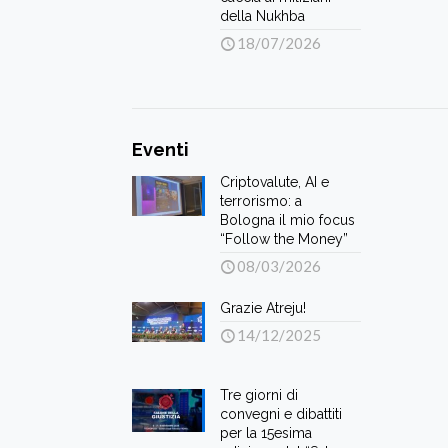
della Nukhba
18/07/2026
Eventi
Criptovalute, AI e
terrorismo: a
Bologna il mio focus
“Follow the Money”
08/03/2026
Grazie Atreju!
14/12/2025
Tre giorni di
convegni e dibattiti
per la 15esima