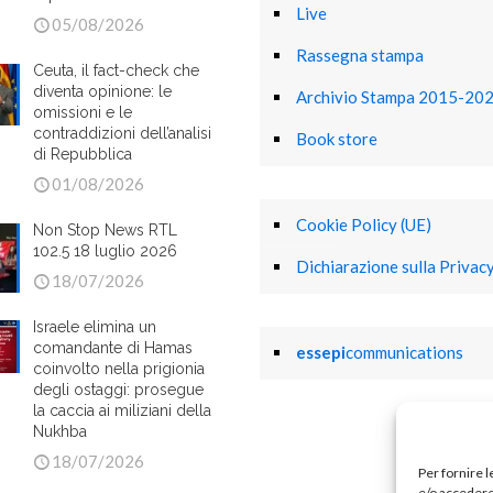
Live
05/08/2026
Rassegna stampa
Ceuta, il fact-check che
diventa opinione: le
Archivio Stampa 2015-20
omissioni e le
contraddizioni dell’analisi
Book store
di Repubblica
01/08/2026
Cookie Policy (UE)
Non Stop News RTL
102.5 18 luglio 2026
Dichiarazione sulla Privacy
18/07/2026
Israele elimina un
comandante di Hamas
essepi
communications
coinvolto nella prigionia
degli ostaggi: prosegue
la caccia ai miliziani della
Nukhba
18/07/2026
Per fornire 
e/o accedere 