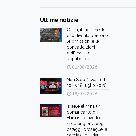
Ultime notizie
Ceuta, il fact-check
che diventa opinione:
le omissioni e le
contraddizioni
dell’analisi di
Repubblica
01/08/2026
Non Stop News RTL
102.5 18 luglio 2026
18/07/2026
Israele elimina un
comandante di
Hamas coinvolto
nella prigionia degli
ostaggi: prosegue la
caccia ai miliziani