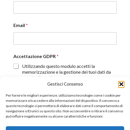
Email
*
Accettazione GDPR
*
Utilizzando questo modulo accetti la
memorizzazione e la gestione dei tuoi dati da
questo sito web.
Gestisci Consenso
Proseguendo, dichiaro di aver preso visione
dell'informativa sulla privacy (
Dichiarazione sulla Privacy
)
Per fornire le migliori esperienze, utilizziamo tecnologie come i cookie per
memorizzare e/o accedere alle informazioni del dispositivo. Il consenso a
queste tecnologie ci permetterà di elaborare dati come il comportamento di
Invia
navigazione o ID unici su questo sito. Non acconsentire o ritirare il consenso
può influire negativamente su alcune caratteristiche e funzioni.