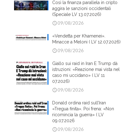
Così la finanza parallela in cripto
aggira le sanzioni occidentali
(Speciale LV 13.07.2026)
09/08/2026
«Vendetta per Khamenei».
Minacce a Meloni ( LV 12.07.2026)
09/08/2026
Giallo sui raid in Iran E Trump dà
istruzioni: «Reazione mai vista nel
caso mi uccidano» ( LV 11
07.2026)
09/08/2026
Donald ordina raid sull’Iran
«Tregua finita». Poi frena: «Non
ricomincia la guerra» ( LV
09.07.2026
09/08/2026